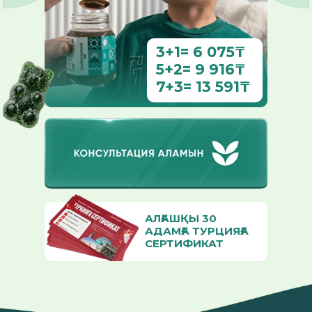
3+1= 6 075₸
5+2= 9 916₸
7+3= 13 591₸
АЛҒАШҚЫ 30
АДАМҒА ТУРЦИЯҒА
СЕРТИФИКАТ