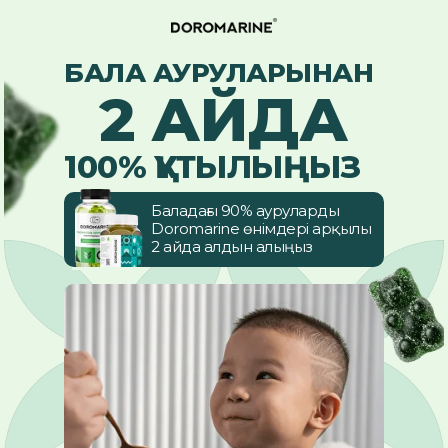
БАЛА АУРУЛАРЫНАН
2 АЙДА
100% ҚҰТЫЛЫҢЫЗ
Баладағы 90% ауруларды
Doromarine өнімдері арқылы
2 айда алдын алыңыз