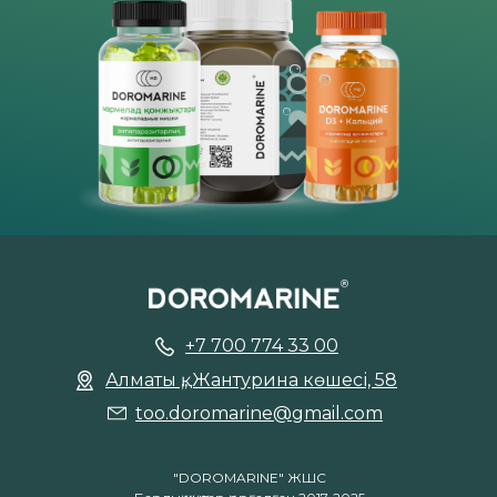
+7 700 774 33 00
Алматы қ,, Жантурина көшесі, 58
too.doromarine@gmail.com
"DOROMARINE" ЖШС