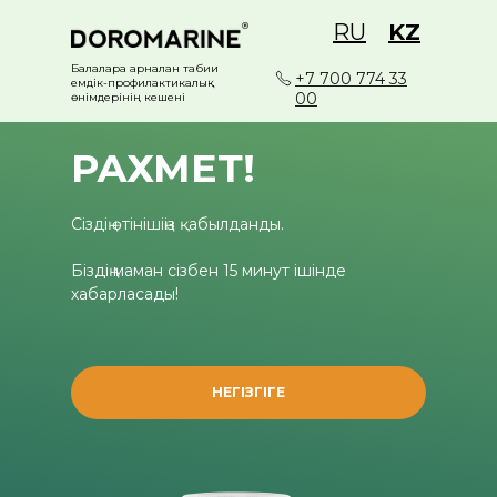
RU
KZ
Балаларға арналған табиғи
+7 700 774 33
емдік-профилактикалық
00
өнімдерінің кешені
РАХМЕТ!
Сіздің өтінішіңіз қабылданды.
Біздің маман сізбен 15 минут ішінде
хабарласады!
НЕГІЗГІГЕ