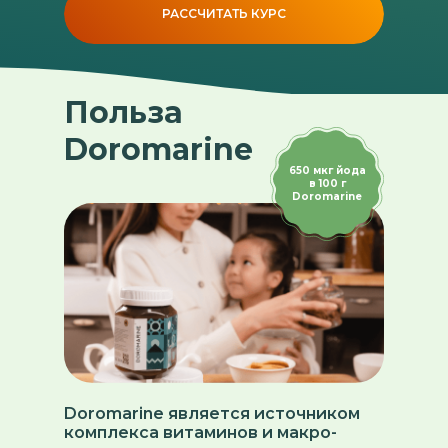
РАССЧИТАТЬ КУРС
Польза
Doromarine
650 мкг йода
в 100 г
Doromarine
Doromarine является источником
комплекса витаминов и макро-