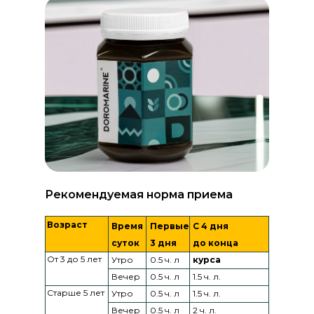
Рекомендуемая норма приема
Возраст
Время
Первые
С 4 дня
суток
3 дня
до конца
От 3 до 5 лет
Утро
0.5 ч. л
курса
Вечер
0.5 ч. л
1.5 ч. л.
Старше 5 лет
Утро
0.5 ч. л
1.5 ч. л.
Вечер
0.5 ч. л
2 ч. л.